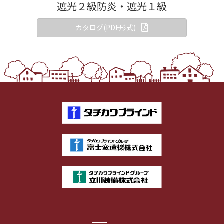
遮光２級防炎・遮光１級
カタログ(PDF形式)